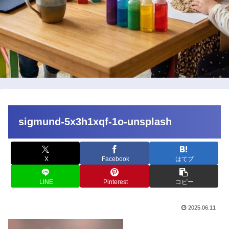
sigmund-5x3h1xqf-1o-unsplash
X
Facebook
はてブ
LINE
Pinterest
コピー
2025.06.11