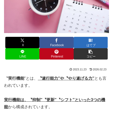
X
Facebook
はてブ
LINE
Pinterest
コピー
2023.11.23
2026.02.23
〝
実行機能
″とは、
〝遂行能力″や〝やり遂げる力″
とも言
われています。
実行機能は、〝抑制″〝更新″〝シフト″といった3つの機
能
から構成されています。