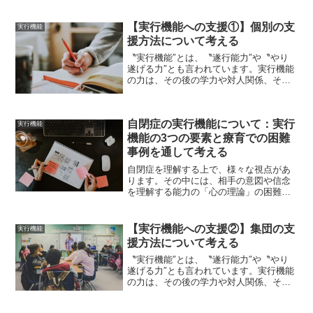
【実行機能への支援①】個別の支
実行機能
援方法について考える
〝実行機能″とは、〝遂行能力″や〝やり
遂げる力″とも言われています。実行機能
の力は、その後の学力や対人関係、そし
て健康などに影響していくと考えられて
います。そして、IQなどに見られる遺伝
的要因の強さよりも、環境要因の影響を
自閉症の実行機能について：実行
強く受けると言われ...
実行機能
機能の3つの要素と療育での困難
事例を通して考える
自閉症を理解する上で、様々な視点があ
ります。その中には、相手の意図や信念
を理解する能力の「心の理論」の困難さ
や、全体よりも細部にこだわる「弱い中
枢性統合」や、感覚の過敏さ・鈍感さな
どがあります。さらに、目標を計画し、
【実行機能への支援②】集団の支
実行機能
目標を実行するために注意...
援方法について考える
〝実行機能″とは、〝遂行能力″や〝やり
遂げる力″とも言われています。実行機能
の力は、その後の学力や対人関係、そし
て健康などに影響していくと考えられて
います。そして、IQなどに見られる遺伝