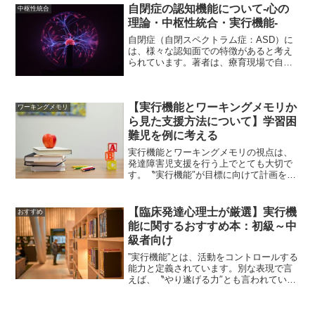
的要因の強さよりも、環境要因の影響を
自閉症の認知機能について-心の
中枢性統合
強く受けると言われ...
理論・中枢性統合・実行機能-
自閉症（自閉スペクトラム症：ASD）に
は、様々な認知面での特徴があると考え
られています。著者は、療育現場で自閉
症のお子さんや成人の方と接する場面が
多くあります。関わる時に重要なポイン
トは、目に見える表面上の行動だけで判
【実行機能とワーキングメモリか
断しないことです。例え...
ワーキングメモリ
ら見た支援方法について】学習困
難児を例に考える
実行機能とワーキングメモリの視点は、
発達障害児支援を行う上でとても大切で
す。〝実行機能″が目標に向けて計画を立
てて注意を維持する力、つまり、〝やり
抜く力“のことを言います。〝ワーキング
メモリ″は〝脳のメモ帳”といった記憶の保
【臨床発達心理士が厳選】実行機
おすすめ
持・処理に関する...
能に関するおすすめ本：初級～中
級者向け
‟実行機能”とは、活動をコントロールする
能力と定義されています。別な表現で言
えば、〝やり遂げる力″とも言われていま
す。発達障害の領域において、ここ最近
注目されている能力であり、ASD・
ADHD・IDの人たちには、実行機能にお