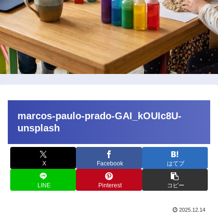
marcos-paulo-prado-GAI_kOUIc8U-
unsplash
X
Facebook
はてブ
LINE
Pinterest
コピー
2025.12.14