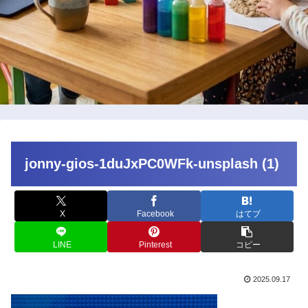
jonny-gios-1duJxPC0WFk-unsplash (1)
X
Facebook
はてブ
LINE
Pinterest
コピー
2025.09.17