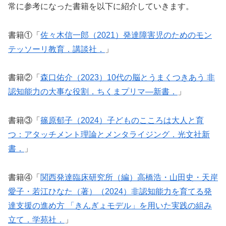
常に参考になった書籍を以下に紹介していきます。
書籍①「
佐々木信一郎（2021）発達障害児のためのモン
テッソーリ教育．講談社．
」
書籍②「
森口佑介（2023）10代の脳とうまくつきあう 非
認知能力の大事な役割．ちくまプリマ―新書．
」
書籍③「
篠原郁子（2024）子どものこころは大人と育
つ：アタッチメント理論とメンタライジング．光文社新
書．
」
書籍④「
関西発達臨床研究所（編）高橋浩・山田史・天岸
愛子・若江ひなた（著）（2024）非認知能力を育てる発
達支援の進め方 「きんぎょモデル」を用いた実践の組み
立て．学苑社．
」