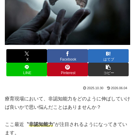
X
Facebook
はてブ
LINE
Pinterest
コピー
2025.10.30
2026.06.04
療育現場において、非認知能力をどのように伸ばしていけ
ば良いかで思い悩んだことはありませんか？
ここ最近〝
非認知能力
″が注目されるようになってきてい
ます。