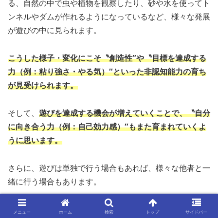
る、自然の中で虫や植物を観察したり、砂や水を使ってト
ンネルやダムが作れるようになっているなど、様々な発展
が遊びの中に見られます。
こうした様子・変化にこそ〝創造性″や〝目標を達成する
力（例：粘り強さ・やる気）″といった非認知能力の育ち
が見受けられます。
そして、
遊びを達成する機会が増えていくことで、〝自分
に向き合う力（例：自己効力感）″もまた育まれていくよ
うに思います。
さらに、遊びは単独で行う場合もあれば、様々な他者と一
緒に行う場合もあります。
そのため、
他者との関わりを通して、〝他人とつきあう力
メニュー
ホーム
検索
トップ
サイドバー