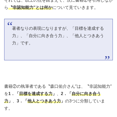
それでは、以上の点を踏まえて、次に書籍②を引用しなが
ら
〝非認知能力″とは何か
について見ていきます。
著者なりの表現になりますが、「目標を達成する
力」、「自分に向き合う力」、「他人とつきあう
力」です。
書籍②の執筆者である〝森口佑介さん″は、〝非認知能力″
を
1．「
目標を達成する力
」
、
2．「
自分に向き合う
力
」
、
3．「
他人とつきあう力
」
の3つに分類していま
す。