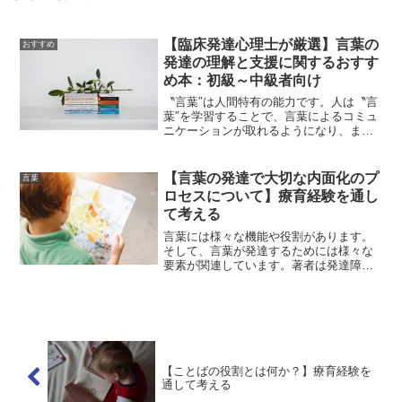
【臨床発達心理士が厳選】言葉の
おすすめ
発達の理解と支援に関するおすす
め本：初級～中級者向け
〝言葉″は人間特有の能力です。人は〝言
葉″を学習することで、言葉によるコミュ
ニケーションが取れるようになり、ま
た、言葉によって思考できるようになり
ます。それでは、言葉は一体どのように
して発達していくのでしょうか？そし
【言葉の発達で大切な内面化のプ
言葉
て、言葉の発達を支援する...
ロセスについて】療育経験を通し
て考える
言葉には様々な機能や役割があります。
そして、言葉が発達するためには様々な
要素が関連しています。著者は発達障害
など発達に躓きのある子どもたちに対し
て療育をしています。保護者の方からの
相談内容には、言葉の発達やコミュニケ
ーション能力などの話題が...
【ことばの役割とは何か？】療育経験を
通して考える