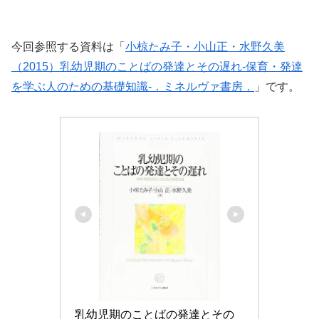
今回参照する資料は「
小椋たみ子・小山正・水野久美
（2015）乳幼児期のことばの発達とその遅れ-保育・発達
を学ぶ人のための基礎知識-．ミネルヴァ書房．
」です。
乳幼児期のことばの発達とその