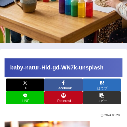
baby-natur-Hld-gd-WN7k-unsplash
X
Facebook
はてブ
LINE
Pinterest
コピー
2024.06.20