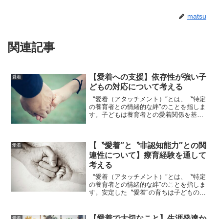
matsu
関連記事
【愛着への支援】依存性が強い子
愛着
どもの対応について考える
〝愛着（アタッチメント）″とは、〝特定
の養育者との情緒的な絆″のことを指しま
す。子どもは養育者との愛着関係を基盤
として、その後の対人関係を発展させて
いきます。愛着（アタッチメント）に課
題がある子どもには、特定の大人（例：
【〝愛着″と〝非認知能力″との関
特定の先生など）にべ...
愛着
連性について】療育経験を通して
考える
〝愛着（アタッチメント）″とは、〝特定
の養育者との情緒的な絆″のことを指しま
す。安定した〝愛着″の育ちは子どもの成
長・発達においてとても大切なことで
す。一方で、ここ最近、子どもの育ちに
おいて重要視されているものとして〝非
【愛着で大切なこと】生涯発達か
愛着