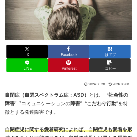
X
Facebook
はてブ
LINE
Pinterest
コピー
2024.06.20
2026.06.08
自閉症（自閉スペクトラム症：ASD）
とは、〝
社会性の
障害
″〝コミュニケーションの
障害
″〝
こだわり行動
″を特
徴とする発達障害です。
自閉症児に関する愛着研究によれば、自閉症児も愛着を形