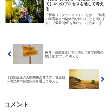
を考えることが大...
て】4つのプロセスを通して考え
る
〝愛着（アタッチメント）″とは、〝特定
の養育者との情緒的な絆″のことを指しま
す。〝愛着関係″を築いていくためには、
子どもの〝発信″に対して、養育者の〝応
答性″が重要だと言われています。ここ
で、大切なキーワードに〝敏感性″があり
ます。それでは...
療育（発達支援）で大切な〝遊び経験の
物語化″について考える
【自閉症児の人間関係の育て方】乳児期
～幼児期の発達段階を通して考える
コメント