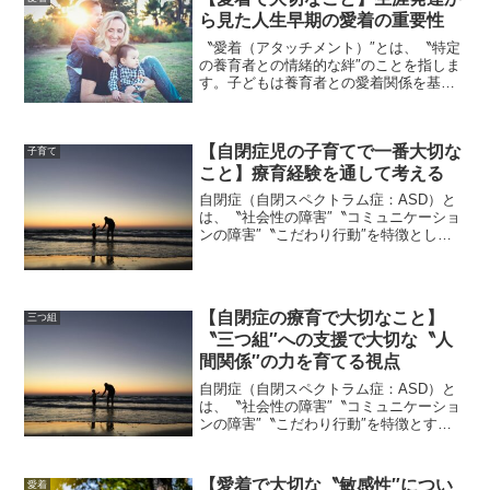
認知能力″があります...
ら見た人生早期の愛着の重要性
〝愛着（アタッチメント）″とは、〝特定
の養育者との情緒的な絆″のことを指しま
す。子どもは養育者との愛着関係を基盤
として、その後の対人関係を発展させて
いきます。つまり、愛着（アタッチメン
ト）は生涯に渡りその人の人生に影響を
【自閉症児の子育てで一番大切な
及ぼすと言えます。そ...
子育て
こと】療育経験を通して考える
自閉症（自閉スペクトラム症：ASD）と
は、〝社会性の障害″〝コミュニケーショ
ンの障害″〝こだわり行動″を特徴とした
発達障害です。自閉症児を持つ親にとっ
て、子育てをしていく難しさは数多くあ
ると言われています。例えば、親の発信
に対する反応の乏し...
【自閉症の療育で大切なこと】
三つ組
〝三つ組″への支援で大切な〝人
間関係″の力を育てる視点
自閉症（自閉スペクトラム症：ASD）と
は、〝社会性の障害″〝コミュニケーショ
ンの障害″〝こだわり行動″を特徴とする
発達障害です。自閉症児への理解と支援
を考えた場合、上記の三つの特徴（〝三
つ組″）を理解して、それに対して対応策
【愛着で大切な〝敏感性″につい
愛着