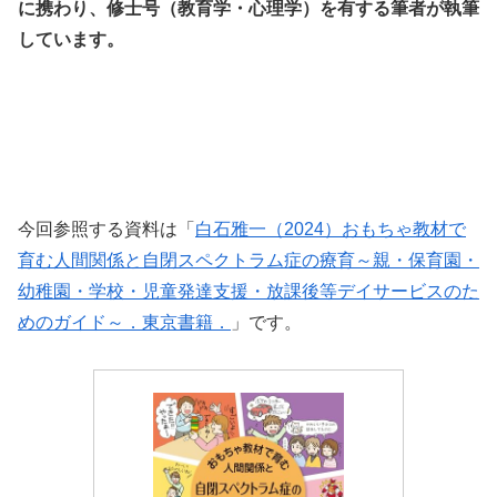
に携わり、修士号（教育学・心理学）を有する筆者が執筆
しています。
今回参照する資料は「
白石雅一（2024）おもちゃ教材で
育む人間関係と自閉スペクトラム症の療育～親・保育園・
幼稚園・学校・児童発達支援・放課後等デイサービスのた
めのガイド～．東京書籍．
」です。