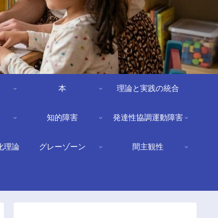
本
理論と実践の統合
知的障害
発達性協調運動障害
化理論
グレーゾーン
間主観性