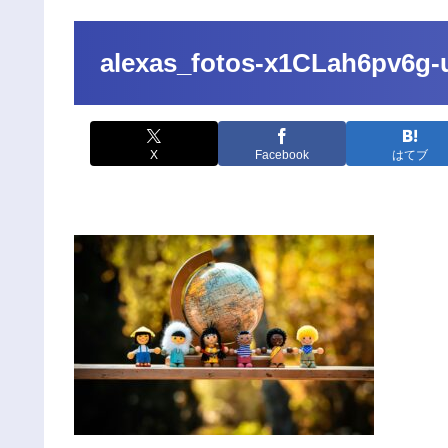
alexas_fotos-x1CLah6pv6g-
X
Facebook
はてブ