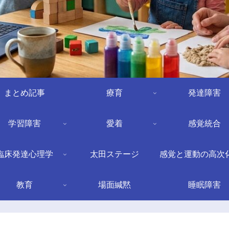
まとめ記事
療育
発達障害
学習障害
愛着
感覚統合
臨床発達心理学
太田ステージ
感覚と運動の高次
教育
場面緘黙
睡眠障害