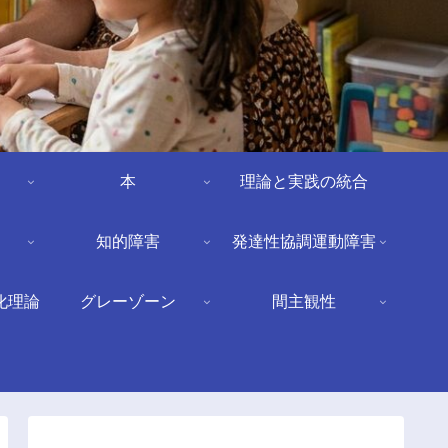
本
理論と実践の統合
知的障害
発達性協調運動障害
化理論
グレーゾーン
間主観性