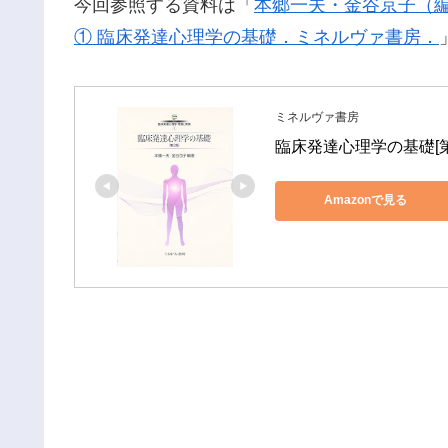
今回参照する資料は「
本郷一夫・金谷京子（編
① 臨床発達心理学の基礎．ミネルヴァ書房．
ミネルヴァ書房
臨床発達心理学の基礎[第2
Amazonで見る