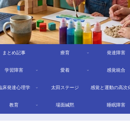
まとめ記事
療育
発達障害
学習障害
愛着
感覚統合
臨床発達心理学
太田ステージ
感覚と運動の高次
教育
場面緘黙
睡眠障害