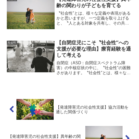
大切な2つの力として、「...
齢の関わりが子どもを育てる
〝社会性″とは、様々な定義や表現がある
かと思いますが、一つ定義を取り上げる
と、〝人とある対象を共有し、その共有
体験を楽しむといった共同行為″だと言え
ます。著者は、発達障害など発達に躓き
のある子どもたちへの療育をしていま
【自閉症児にこそ〝社会性″への
す。療育経験を通して、...
社会性
支援が必要な理由】療育経験を通
して考える
自閉症（ASD：自閉症スペクトラム障
害）の中核症状の中に、〝社会性″の困難
さがあります。〝社会性″とは、様々な定
義や表現があるかと思いますが、一つ定
義を取り上げると、〝人とある対象を共
有し、その共有体験を楽しむといった共
同行為″だと言えます...
【発達障害児の社会性支援】協力活動を
通した関係づくり
【発達障害児の社会性支援】異年齢の関