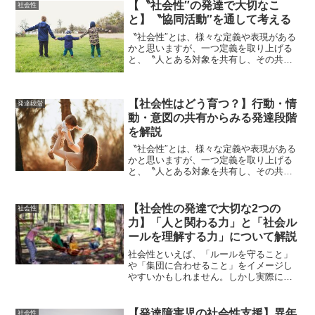
らで紹介しています：関連記事：
【〝社会性″の発達で大切なこ
社会性
「【〝社会性″とは何か？】療育...
と】〝協同活動″を通して考える
〝社会性″とは、様々な定義や表現がある
かと思いますが、一つ定義を取り上げる
と、〝人とある対象を共有し、その共有
体験を楽しむといった共同行為″だと言え
ます。社会性とは何かについてはこちら
で紹介しています：関連記事：「【〝社
【社会性はどう育つ？】行動・情
会性″とは何か？】療...
発達段階
動・意図の共有からみる発達段階
を解説
〝社会性″とは、様々な定義や表現がある
かと思いますが、一つ定義を取り上げる
と、〝人とある対象を共有し、その共有
体験を楽しむといった共同行為″だと言え
ます。社会性とは何かについてはこちら
で紹介しています：関連記事：「【〝社
【社会性の発達で大切な2つの
社会性
会性″とは何か？】療...
力】「人と関わる力」と「社会ル
ールを理解する力」について解説
社会性といえば、「ルールを守ること」
や「集団に合わせること」をイメージし
やすいかもしれません。しかし実際に
は、その前段階として、“人と関わる力”が
育っていることがとても重要になりま
す。本記事では、社会性の発達において
【発達障害児の社会性支援】異年
社会性