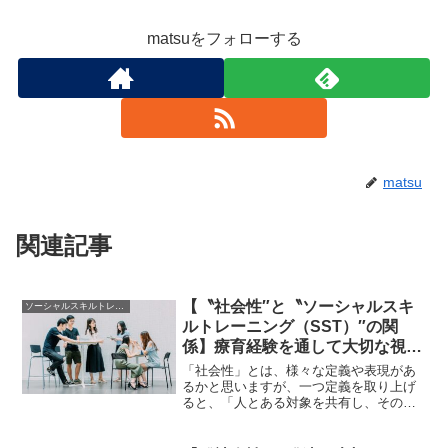
matsuをフォローする
matsu
関連記事
【〝社会性″と〝ソーシャルスキ
ソーシャルスキルトレーニング
ルトレーニング（SST）″の関
係】療育経験を通して大切な視点
について考える
「社会性」とは、様々な定義や表現があ
るかと思いますが、一つ定義を取り上げ
ると、「人とある対象を共有し、その共
有体験を楽しむといった共同行為」だと
言えます。社会性に関しては以下でこち