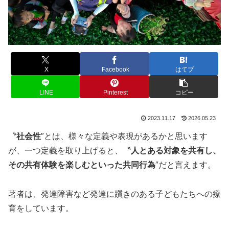
X
Facebook
はてブ
LINE
Pinterest
コピー
2023.11.17
2026.05.23
〝
社会性
″とは、様々な定義や表現があるかと思います
が、一つ定義を取り上げると、〝
人とある対象を共有し、
その共有体験を楽しむといった共同行為
″だと言えます。
著者は、発達障害など発達に躓きのある子どもたちへの療
育をしています。