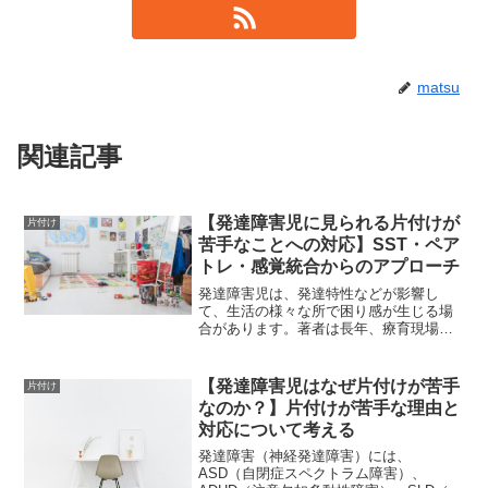
matsu
関連記事
【発達障害児に見られる片付けが
片付け
苦手なことへの対応】SST・ペア
トレ・感覚統合からのアプローチ
発達障害児は、発達特性などが影響し
て、生活の様々な所で困り感が生じる場
合があります。著者は長年、療育現場で
発達障害児支援を行っていますが、個々
の発達特性や発達段階等を踏まえたオー
ダーメイドな支援はとても大切だと感じ
【発達障害児はなぜ片付けが苦手
片付け
ています。それでは、発達障...
なのか？】片付けが苦手な理由と
対応について考える
発達障害（神経発達障害）には、
ASD（自閉症スペクトラム障害）、