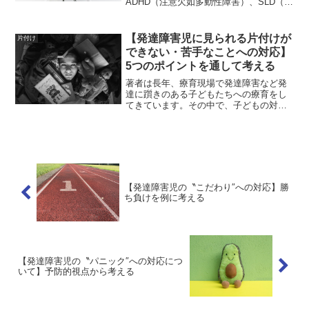
ADHD（注意欠如多動性障害）、SLD（限
局性学習症）、DCD（発達性協調運動障
害）、ID（知的障害）など様々なものが
あります。著者は長年、療育現場で発達
【発達障害児に見られる片付けが
片付け
障害のある子どもと関わ...
できない・苦手なことへの対応】
5つのポイントを通して考える
著者は長年、療育現場で発達障害など発
達に躓きのある子どもたちへの療育をし
てきています。その中で、子どもの対応
で苦慮するものとして、〝片付け″への対
応があります。発達障害児の中には、背
景要因は多様でありながらも、〝片付け″
ができない・苦手なケ...
【発達障害児の〝こだわり″への対応】勝
ち負けを例に考える
【発達障害児の〝パニック″への対応につ
いて】予防的視点から考える