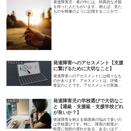
発達障害児・者の中には、特異的な才能
を持った人たちがいます。例えば、見た
ものを映像のように記憶することができ
る人（サヴァン症候群の特徴でもありま
す）、一つの作業に非常に高い集中力を
発揮する人、新しいことに次々と挑戦す
る行動力のある人、など様...
発達障害へのアセスメント【支援
アセスメント
に繋げるために大切なこと】
発達障害へのアセスメントには様々なも
のがあります。アセスメントは、評価・
査定のことです。アセスメントの実施
は、対象者をより深く理解し、より良い
支援に繋げていくために行うものです。
それでは、アセスメントを支援に繋げて
発達障害児の学校選びで大切なこ
学校選び
いくためにはどのようなこと...
と【通級・支援級・支援学校どれ
が良いか？】
発達障害を抱える保護者の悩みで多いの
は学校選びです。特に、障害の程度が、
軽度に知的の遅れがある、あるいはグレ