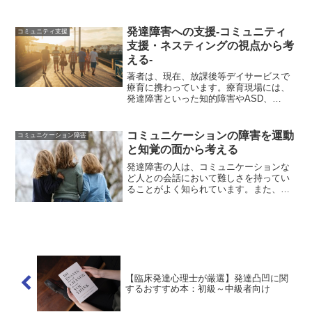
ーゾーンといった子どもたちは、学校の
選択が難しいことが考えられます。それ
は、通常級でもやっていけそうだが、な
発達障害への支援-コミュニティ
コミュニティ支援
んとなく不安である、支援...
支援・ネスティングの視点から考
える-
著者は、現在、放課後等デイサービスで
療育に携わっています。療育現場には、
発達障害といった知的障害やASD、
ADHDなど発達に躓きのある多くの子ど
もたちが来ています。放課後等デイサー
ビスは、学校や年齢の違う子どもたちが
コミュニケーションの障害を運動
コミュニケーション障害
関わる場としても機能して...
と知覚の面から考える
発達障害の人は、コミュニケーションな
ど人との会話において難しさを持ってい
ることがよく知られています。また、相
手の意図の理解が難しいため、場違いな
解釈や意見を述べてしまうこともありま
す。こうした特徴は特に自閉症スペクト
ラム障害に見られる特徴で...
【臨床発達心理士が厳選】発達凸凹に関
するおすすめ本：初級～中級者向け