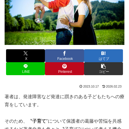
X
Facebook
はてブ
LINE
Pinterest
コピー
2023.10.17
2026.02.23
著者は、発達障害など発達に躓きのある子どもたちへの療
育をしています。
そのため、〝
子育て
″について保護者の葛藤や苦悩を共感