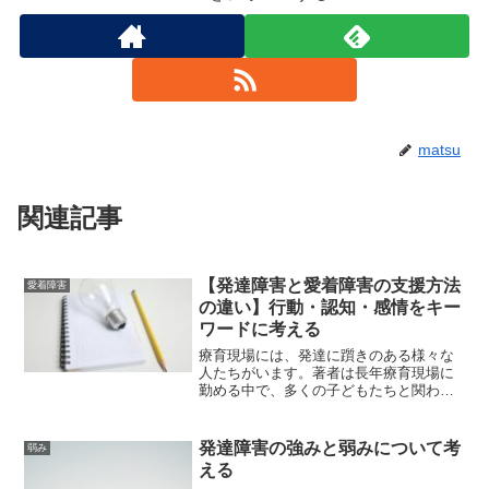
matsu
関連記事
【発達障害と愛着障害の支援方法
愛着障害
の違い】行動・認知・感情をキー
ワードに考える
療育現場には、発達に躓きのある様々な
人たちがいます。著者は長年療育現場に
勤める中で、多くの子どもたちと関わっ
てきています。療育現場での経験を通し
て難しいと感じたのは、様々な発達障害
をどのように理解しどのように支援して
発達障害の強みと弱みについて考
弱み
いけば良いかということで...
える