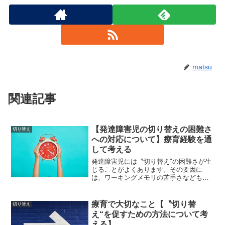
matsu
関連記事
【発達障害児の切り替えの困難さ
切り替え
への対応について】療育経験を通
して考える
発達障害児には〝切り替え″の困難さが生
じることがよくあります。その要因に
は、ワーキングメモリの苦手さなどもあ
ると考えられています。詳細は以下の記
事で紹介しています。関連記事：「【発
達障害児の切り替えの困難さについて】
療育で大切なこと【〝切り替
切り替え
ワーキングメモリを例に考...
え“を促すための方法について考
える】