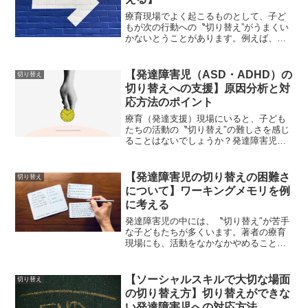
療育現場でよく起こるものとして、子ど
もが次の行動への〝切り替え”がうまくい
かないとうことがあります。例えば、お
絵描きに夢中な子どもが遊びの時間が終
わってもやめることができない、事前に
約束した時間になっても遊びを終えるこ
【発達障害児（ASD・ADHD）の
切り替え
とができないなどがあり...
切り替えへの支援】原因分析と対
応方法のポイント
療育（発達支援）現場にいると、子ども
たちの活動の〝切り替え″の難しさを感じ
ることはないでしょうか？発達障害児、
中でも、ASD児は今やっている活動から
離れることが難しい、ADHD児であれば
衝動性が影響して次々と物事に注意が向
【発達障害児の切り替えの困難さ
切り替え
いて切り替えが難し...
について】ワーキングメモリを例
に考える
発達障害児の中には、〝切り替え″が苦手
な子どもたちが多くいます。著者の療育
現場にも、活動をなかなかやめることが
できない、次の活動に切り替えるのに時
間がかかるなど、切り替えの困難さがよ
く見られます。〝切り替え″の困難さの要
【ソーシャルスキルで大切な場面
切り替え
因の一つとして、〝ワ...
の切り替え方】切り替えができな
い発達障害児への対応方法