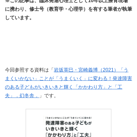
※この記事は、臨床発達心理士として10年以上療育現場
に携わり、修士号（教育学・心理学）を有する筆者が執筆
しています。
今回参照する資料は「
岩坂英巳・宮崎義博（2021）「う
まくいかない」ことが「うまくいく」に変わる！発達障害
のある子どもがいきいきと輝く「かかわり方」と「工
夫」．幻冬舎．
」です。