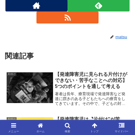
matsu
関連記事
【発達障害児に見られる片付けが
片付け
できない・苦手なことへの対応】
5つのポイントを通して考える
著者は長年、療育現場で発達障害など発
達に躓きのある子どもたちへの療育をし
てきています。その中で、子どもの対応
で苦慮するものとして、〝片付け″への対
応があります。発達障害児の中には、背
景要因は多様でありながらも、〝片付け″
【発達障害児は〝片付け″が苦
片付け
ができない・苦手なケ...
手？】〝片付け″がうまくなるた
めのコツについて考える
メニュー
ホーム
検索
トップ
サイドバー