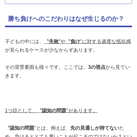
勝ち負けへのこだわりはなぜ生じるのか？
子どもの中には、
〝
失敗
″や〝
負け
″に対する過度な抵抗感
が見られるケースが少なからずあります。
その背景要因も様々です。ここでは、
3の視点
から見てい
きます。
1
つ目として、〝
認知の問題
″があります。
〝
認知の問題
″とは、例えば、
先の見通しが持てない
た
め、負けるととても悪いことが起こるのではないか？とい