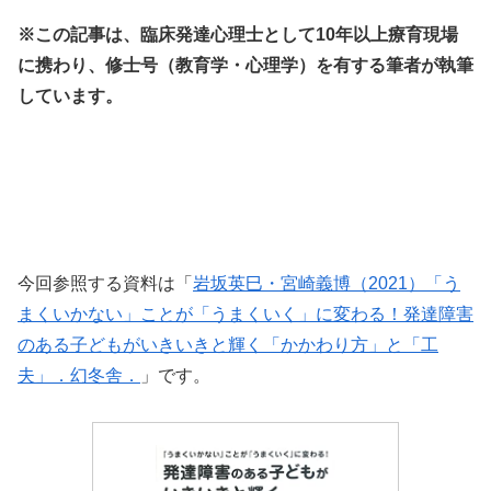
※この記事は、臨床発達心理士として10年以上療育現場
に携わり、修士号（教育学・心理学）を有する筆者が執筆
しています。
今回参照する資料は「
岩坂英巳・宮崎義博（2021）「う
まくいかない」ことが「うまくいく」に変わる！発達障害
のある子どもがいきいきと輝く「かかわり方」と「工
夫」．幻冬舎．
」です。