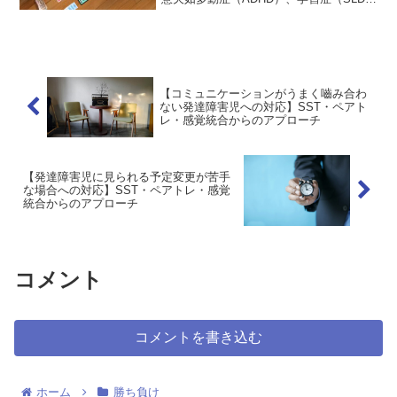
など、様々な生得的な発達特性（AS、
ADH、SLなど）に加え、環境への不適応
状態（障害：Disorder）が見られる状態の
こ...
【コミュニケーションがうまく嚙み合わ
ない発達障害児への対応】SST・ペアト
レ・感覚統合からのアプローチ
【発達障害児に見られる予定変更が苦手
な場合への対応】SST・ペアトレ・感覚
統合からのアプローチ
コメント
コメントを書き込む
ホーム
勝ち負け