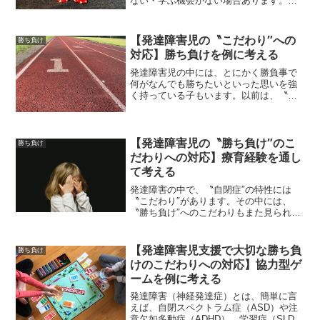
ない・学ぶ機会がない場合あります。正
しい行動を学習していくためには、困り
感や問題行動などの背景要因を分析し、
どのような対応をしていけば正しい行動
【発達障害児の〝こだわり″への
勝ち負け
を身に付けていけるのかを...
対応】勝ち負けを例に考える
発達障害児の中には、とにかく勝負事で
何がなんでも勝ちたいといった思いを強
く持っている子もいます。以前は、〝一
番病″などとも言われていましたが、著者
が勤める放課後等デイサービスに通って
いる子どもの中にも見られます。それで
は、勝ちにこだわる子ど...
【発達障害児の〝勝ち負け″のこ
勝ち負け
だわりへの対応】療育経験を通し
て考える
発達障害の中で、〝自閉症″の特性には
〝こだわり″があります。その中には、
〝勝ち負け″へのこだわりもまた見られる
ことがあります。例えば、勝負事で負け
るとキレる、競争や順番がつくものには
一番でないとダメ（いわゆる〝一番病″）
【発達障害児支援で大切な勝ち負
勝ち負け
などがあります。こう...
けのこだわりへの対応】協力型ゲ
ームを例に考える
発達障害（神経発達症）とは、簡単に言
えば、自閉スペクトラム症（ASD）や注
意欠如多動症（ADHD）、学習症（SLD）