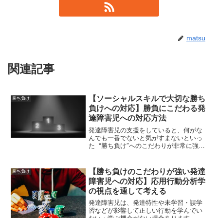
matsu
関連記事
【ソーシャルスキルで大切な勝ち
勝ち負け
負けへの対応】勝負にこだわる発
達障害児への対応方法
発達障害児の支援をしていると、何がな
んでも一番でないと気がすまないといっ
た〝勝ち負け″へのこだわりが非常に強い
子どもがいます。〝勝ち負け″への対応と
して、〝ソーシャルスキルトレーニング″
が一つの方法としてあります。〝ソーシ
【勝ち負けのこだわりが強い発達
勝ち負け
ャルスキルトレーニ...
障害児への対応】応用行動分析学
の視点を通して考える
発達障害児は、発達特性や未学習・誤学
習などが影響して正しい行動を学んでい