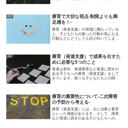
や課題についてお伝えしていこうと思い
ます。冒頭にも紹介した通り、この年が
療育施設での勤務の最後の年となりまし
療育で大切な視点-制限よりも満
た。私の四年目は三年目の...
療育
足感を！-
療育（発達支援）の現場に携わっている
と、子どもたちの困った行動や気になる
行動などにどうしても目が向いてしまう
ことが多くあります。もともと、発達に
躓きのある子どもたちということもあり
ますので、まず大切となるのは、発達の
療育（発達支援）で成果を出すた
躓きを、発達的な視点や発...
成果
めに必要な5つのこと
著者は長年、発達障害など発達に躓きの
ある子どもへの療育（発達支援）をして
きています。様々な子どもたちとの関わ
りを通して、子どもたちが成長していく
姿に喜びを感じています！それでは、療
育（発達支援）において、子どもたち一
療育の重要性について-二次障害
人ひとりの力を伸ばしてい...
二次障害
の予防から考える-
療育（発達支援）には、主に治療と教育
といった側面があります。そして、障害
など発達に躓きのある子どもたちへの理
解と支援を行うことで自立や社会参加を
目指すものとされています。著者は療育