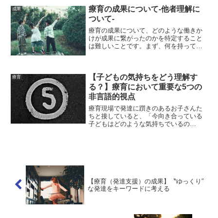
施設や放課後等デイサービスなどの経験
療育の成果について-他者理解に
成果
を通して、障害への理解を...
ついて-
療育の成果について、どのような働きか
けが成果に繋がったのかを特定すること
は難しいことです。まず、何を持って成
果と言えるのか、そして、成果には様々
な要因が絡んでいるからだと言えます。
さらに、成果（変化）にも、短期のもの
【子どもの気持ちをどう理解す
と長期のものなど時間軸の...
療育
る？】療育において重要な5つの
非言語的視点
療育現場で発達に躓きのあるお子さんた
ちと接していると、「今向き合っている
子どもはどのような気持ちでいるの
か？」、「何を意図して○○の行動をして
いるのか？」など、様々な疑問が出てき
ます。こうした疑問を現場で考える際
に、子どもはたちの発達段階や...
【療育（発達支援）の成果】〝ゆっくり″
な発達をキーワードに考える