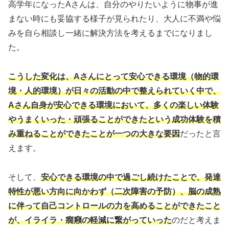
高学年になったAさんは、自分のやりたいように物事が進
まない時にも妥協する様子が見られたり、大人に不満や悩
みを自ら相談し一緒に解決方法を考えるまでになりまし
た。
こうした変化は、Aさんにとって安心できる環境（物的環
境・人的環境）が日々の活動の中で整えられていく中で、
Aさん自身が安心できる環境において、多くの楽しい体験
やうまくいった・頑張ることができたという成功体験を積
み重ねることができたことが一つの大きな要因
だったと言
えます。
そして、
安心できる環境の中で過ごし続けたことで、発達
特性が悪い方向に向かわず（二次障害の予防）、脳の成熟
に伴って自己コントロールの力を高めることができたこと
が、イライラ・癇癪の軽減に繋がっていった
のだと考えま