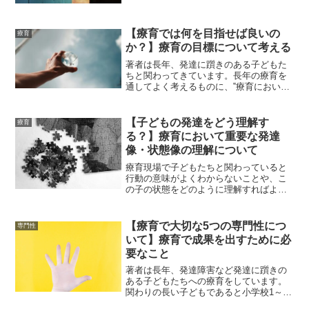
そうした多くの子どもたちとの関わりか
らの学びは今の私を支えるものとなって
います。昔だからこそ興味をもって学べ
【療育では何を目指せば良いの
たこと、今だからこそ経験...
療育
か？】療育の目標について考える
著者は長年、発達に躓きのある子どもた
ちと関わってきています。長年の療育を
通してよく考えるものに、‟療育において
何を目指していけば良いのか？”といった
問いです。もちろん、関わる子どもたち
一人ひとりは違いますので、10人いれば
【子どもの発達をどう理解す
療育
10通りの目標が出...
る？】療育において重要な発達
像・状態像の理解について
療育現場で子どもたちと関わっていると
行動の意味がよくわからないことや、こ
の子の状態をどのように理解すればよい
のか難しいことが多くあります。例え
ば、 他の子と一緒に集団行動が取れない
のはなぜか？ 一見聞いているようですぐ
【療育で大切な5つの専門性につ
専門性
に忘れてしまうのはなぜ...
いて】療育で成果を出すために必
要なこと
著者は長年、発達障害など発達に躓きの
ある子どもたちへの療育をしています。
関わりの長い子どもであると小学校1～6
年生までの小学校時代を継続して見てき