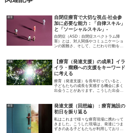
自閉症療育で大切な視点-社会参
療育
加に必要な能力：「自律スキル」
と「ソーシャルスキル」-
自閉症（ASD：自閉症スペクトラム障
害）とは、対人関係やコミュニケーショ
ンの困難さ、そして、こだわり行動を主
な特徴とした発達障害です。自閉症は、
対人・コミュニケーションに困難さを抱
えているため、周囲の状況を理解し自分
【療育（発達支援）の成果】イラ
成果
の行動を調整したり、人に...
イラ・癇癪への支援をキーワード
に考える
療育（発達支援）を長年行っていると、
子どもたちの成長を実感する機会に多く
出会うことがあります。こうした出会い
は、療育（発達支援）の〝成果″を感じる
時でもあります。もちろん、療育（発達
支援）の成果は、複合的な要因が影響し
発達支援（回想編）：療育施設の
療育
ていることが多いため、...
初日を振り返る
私はこれまで様々な療育現場に携わって
きました。こうした現場は、発達につま
ずきのある子どもたちが利用しており、