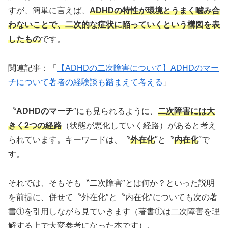
すが、簡単に言えば、
ADHDの特性が環境とうまく噛み合
わないことで、二次的な症状に陥っていくという構図を表
したもの
です。
関連記事：「
【ADHDの二次障害について】ADHDのマー
チについて著者の経験談も踏まえて考える
」
〝
ADHDのマーチ
″にも見られるように、
二次障害には大
きく2つの経路
（状態が悪化していく経路）があると考え
られています。キーワードは、〝
外在化
″と〝
内在化
″で
す。
それでは、そもそも〝二次障害″とは何か？といった説明
を前提に、併せて〝外在化″と〝内在化″についても次の著
書①を引用しながら見ていきます（著書①は二次障害を理
解する上で大変参考になった本です）。