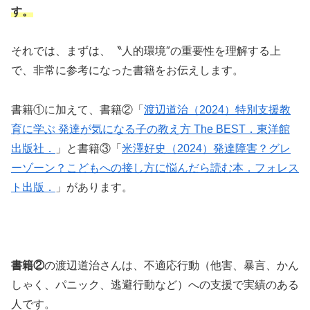
す。
それでは、まずは、〝人的環境″の重要性を理解する上
で、非常に参考になった書籍をお伝えします。
書籍①に加えて、書籍②「
渡辺道治（2024）特別支援教
育に学ぶ 発達が気になる子の教え方 The BEST．東洋館
出版社．
」と書籍③「
米澤好史（2024）発達障害？グレ
ーゾーン？こどもへの接し方に悩んだら読む本．フォレス
ト出版．
」があります。
書籍②
の渡辺道治さんは、不適応行動（他害、暴言、かん
しゃく、パニック、逃避行動など）への支援で実績のある
人です。