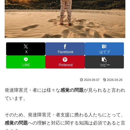
X
Facebook
はてブ
LINE
Pinterest
コピー
2024.09.07
2026.04.26
発達障害児・者には様々な
感覚の問題
が見られると言われ
ています。
そのため、発達障害児・者支援に携わる人たちにとって、
感覚の問題
への理解と対応に関する知識は必須であると言