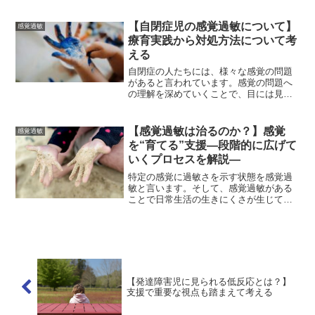
した触感が苦手、大きな音が苦手、特定
の味が苦手など様々な過敏さが自閉症児
（者）には見られることが分かっていま
【自閉症児の感覚過敏について】
感覚過敏
す。それも、普段の日常...
療育実践から対処方法について考
える
自閉症の人たちには、様々な感覚の問題
があると言われています。感覚の問題へ
の理解を深めていくことで、目には見え
にくい当事者の困り感を深く知ることに
通じていきます。それでは、自閉症の人
にはどのような感覚の問題の特徴があ
【感覚過敏は治るのか？】感覚
感覚過敏
り、それに対する対応方法な...
を“育てる”支援―段階的に広げて
いくプロセスを解説―
特定の感覚に過敏さを示す状態を感覚過
敏と言います。そして、感覚過敏がある
ことで日常生活の生きにくさが生じてい
る人たちが多くいます。著者は、療育現
場で発達に躓きのある子どもたちを支援
していますが、その中に、感覚過敏の子
どもたちは多くおります。...
【発達障害児に見られる低反応とは？】
支援で重要な視点も踏まえて考える