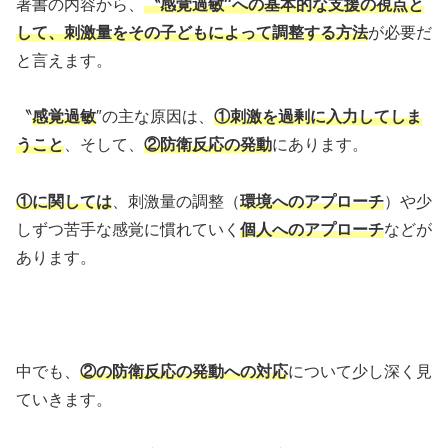
著書の内容から、
〝感覚過敏″への基本的な支援の視点と
して、刺激量をその子どもによって調整する方法
が必要だ
と言えます。
〝
感覚過敏
″の主な原因は、
①刺激を過剰に入力してしま
うこと
、そして、
②防衛反応の発動
にあります。
①に関しては
、刺激量の調整（
環境へのアプローチ
）や少
しずつ苦手な感覚に慣れていく
個人へのアプローチ
などが
あります。
中でも、
②の防衛反応の発動への対応
について少し深く見
ていきます。