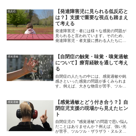
ば、特定の感覚には鈍麻（鈍感）さが見
られる子もいるなど非常に多様です。例
えば、子どもの鳴き声や工事音には耳を
【発達障害児に見られる低反応と
低反応
ふさぐなどの過敏さ（聴覚...
は？】支援で重要な視点も踏まえ
て考える
発達障害児・者には様々な感覚の問題が
見られると言われています。そのため、
発達障害児・者支援に携わる人たちにと
って、感覚の問題への理解と対応に関す
る知識は必須であると言えます。中で
も、〝感覚過敏″が目立つ一方で、〝感覚
【自閉症の触覚・味覚・嗅覚過敏
感覚過敏
鈍麻（低反応）″も見落と...
について】療育経験を通して考え
る
自閉症の人たちの中には、感覚過敏や鈍
感さといった感覚の問題が多くみられま
す。例えば、大きな物音が苦手、ツルツ
ル・ベタベタなどの特定の触感が苦手、
○○の食材は味覚としては苦手などがあり
ます。もちろん、感覚の苦手さは誰にと
【感覚過敏とどう付き合う？】自
感覚過敏
ってもあるかと思います...
閉症児支援の現場から見えたヒン
ト
自閉症児の〝感覚過敏″の問題で思い悩ん
だことはありませんか？例えば、強い光
が苦手、ツルツル・ザラザラ・ヌルヌル