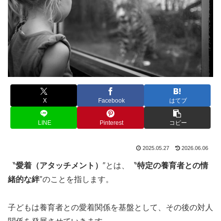
X
Facebook
はてブ
LINE
Pinterest
コピー
2025.05.27
2026.06.06
〝
愛着（アタッチメント）
″とは、〝
特定の養育者との情
緒的な絆
″のことを指します。
子どもは養育者との愛着関係を基盤として、その後の対人