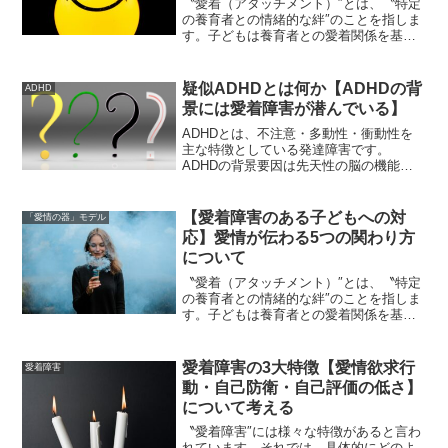
〝愛着（アタッチメント）″とは、〝特定
の養育者との情緒的な絆″のことを指しま
す。子どもは養育者との愛着関係を基盤
として、その後の対人関係を発展させて
いきます。一方で、幼少期の愛着形成が
うまくいかないことで、〝愛着障害″に繋
疑似ADHDとは何か【ADHDの背
ADHD
がる危険性がありま...
景には愛着障害が潜んでいる】
ADHDとは、不注意・多動性・衝動性を
主な特徴としている発達障害です。
ADHDの背景要因は先天性の脳の機能障
害だと考えられています。そして、
ADHDは近年増加傾向にあり、中でも大
人のADHDが注目されるケースが増えて
【愛着障害のある子どもへの対
「愛情の器」モデル
きました。以前は、ADH...
応】愛情が伝わる5つの関わり方
について
〝愛着（アタッチメント）″とは、〝特定
の養育者との情緒的な絆″のことを指しま
す。子どもは養育者との愛着関係を基盤
として、その後の対人関係を発展させて
いきます。一方で、幼少期の愛着形成が
うまくいかないことで、〝愛着障害″に繋
愛着障害の3大特徴【愛情欲求行
愛着障害
がる危険性がありま...
動・自己防衛・自己評価の低さ】
について考える
〝愛着障害″には様々な特徴があると言わ
れています。それでは、具体的にどのよ