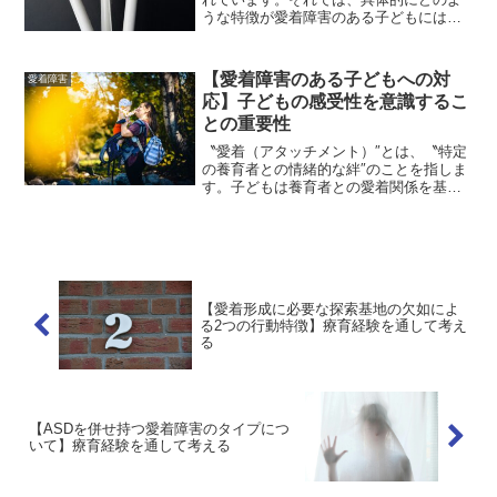
うな特徴が愛着障害のある子どもには見
られるのでしょうか？そこで、今回は、
愛着障害の3大特徴【愛情欲求行動・自己
防衛・自己評価の低さ】を取り上げなが
【愛着障害のある子どもへの対
愛着障害
ら、臨床発達心理士で...
応】子どもの感受性を意識するこ
との重要性
〝愛着（アタッチメント）″とは、〝特定
の養育者との情緒的な絆″のことを指しま
す。子どもは養育者との愛着関係を基盤
として、その後の対人関係を発展させて
いきます。一方で、幼少期の愛着形成が
うまくいかないことで、〝愛着障害″に繋
がる危険性がありま...
【愛着形成に必要な探索基地の欠如によ
る2つの行動特徴】療育経験を通して考え
る
【ASDを併せ持つ愛着障害のタイプにつ
いて】療育経験を通して考える