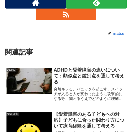
matsu
関連記事
ADHDと愛着障害の違いについ
ADHD
て：類似点と鑑別点を通して考え
る
突然キレる、パニックを起こす、スイッ
チが入ると人が変わったように攻撃的に
なる等、関わるうえでどのように理解し
対応すべきか非常に難しい人たちがいま
す。こうした人たちの中には、愛着障害
を抱えている人が多いと感じる一方で、
【愛着障害のある子どもへの対
愛着障害
ADHDとも思える行動が...
応】子どもに合った関わり方につ
いて療育経験を通して考える