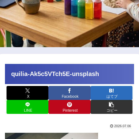
quilia-Ak5c5VTch5E-unsplash
X
Facebook
はてブ
LINE
Pinterest
コピー
2026.07.06