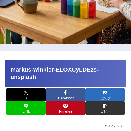
markus-winkler-ELOXCyLDE2s-
unsplash
X
Facebook
はてブ
LINE
Pinterest
コピー
2026.05.30