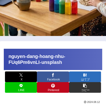
nguyen-dang-hoang-nhu-
FUq6Pm6vnLI-unsplash
X
Facebook
はてブ
LINE
Pinterest
コピー
2024.08.12