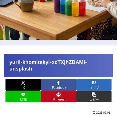
yurii-khomitskyi-xcTXjhZBAMI-
unsplash
X
Facebook
はてブ
LINE
Pinterest
コピー
2025.02.01