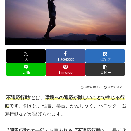
X
Facebook
はてブ
LINE
Pinterest
コピー
2024.10.17
2026.06.28
‟
不適応行動
”とは、
環境への適応が難しいことで生じる行
動
です。例えば、他害、暴言、かんしゃく、パニック、逃
避行動などが挙げられます。
〝問題行動″の一部とも言われる〝不適応行動″
は、長期化