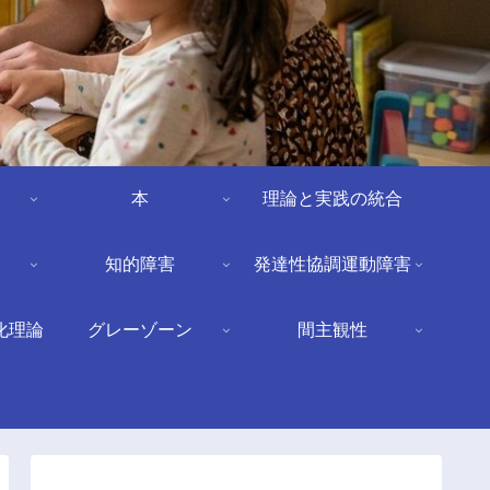
本
理論と実践の統合
知的障害
発達性協調運動障害
化理論
グレーゾーン
間主観性