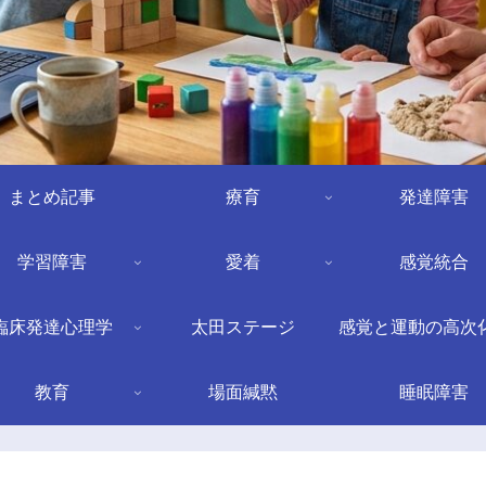
まとめ記事
療育
発達障害
学習障害
愛着
感覚統合
臨床発達心理学
太田ステージ
感覚と運動の高次
教育
場面緘黙
睡眠障害