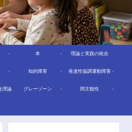
本
理論と実践の統合
知的障害
発達性協調運動障害
化理論
グレーゾーン
間主観性