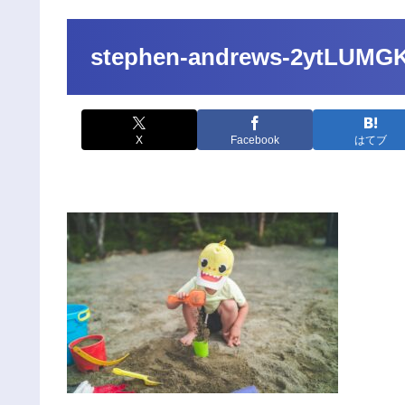
stephen-andrews-2ytLUMG
X
Facebook
はてブ