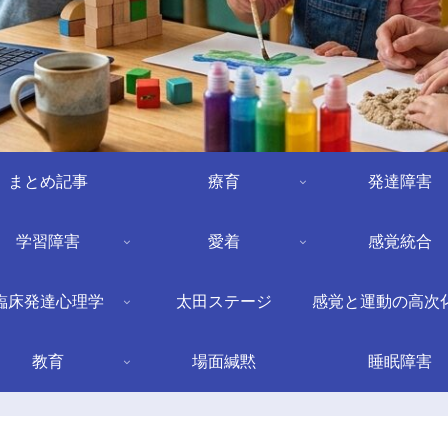
まとめ記事
療育
発達障害
学習障害
愛着
感覚統合
臨床発達心理学
太田ステージ
感覚と運動の高次
教育
場面緘黙
睡眠障害