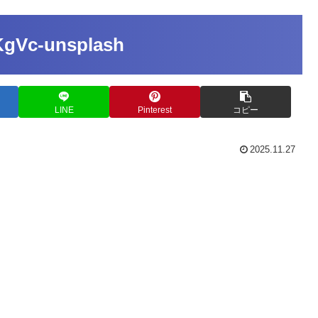
KgVc-unsplash
LINE
Pinterest
コピー
2025.11.27