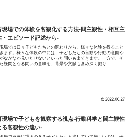
育現場での体験を客観化する方法-間主観性・相互主
性・エピソード記述から-
現場では日々子どもたちとの関わりから、様々な体験を得ること
きます。様々な体験の中には、子どもたちの言動や行動の意図や
がなかなか見いだせないといった問いも出てきます。一方で、そ
た疑問となる問いの意味を、背景や文脈も含め深く掘り...
2022.06.27
育現場で子どもを観察する視点-行動科学と間主観性
よる客観性の違い-
現場で発達に躓きのある子どもたちと接していて難しいのは、子