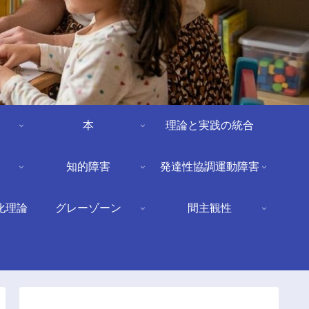
本
理論と実践の統合
知的障害
発達性協調運動障害
化理論
グレーゾーン
間主観性