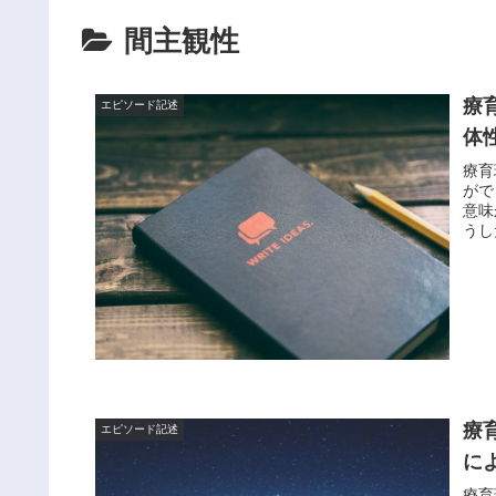
間主観性
療
エピソード記述
体
療育
がで
意味
うし
療
エピソード記述
に
療育