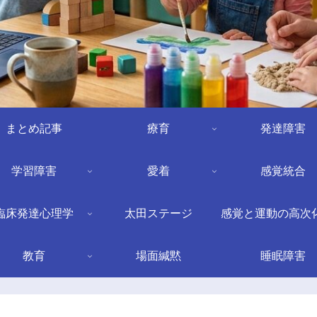
まとめ記事
療育
発達障害
学習障害
愛着
感覚統合
臨床発達心理学
太田ステージ
感覚と運動の高次
教育
場面緘黙
睡眠障害