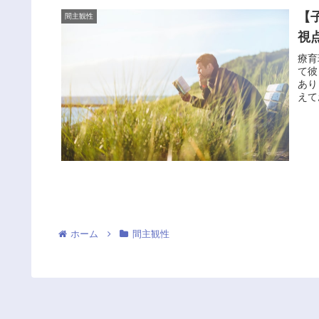
【
間主観性
視
療育
て彼
あり
えて
ホーム
間主観性