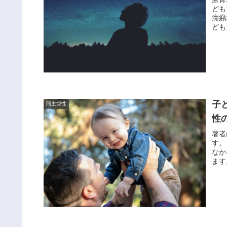
ども
癇癪
ども
子
間主観性
性
著者
す。
なか
ます