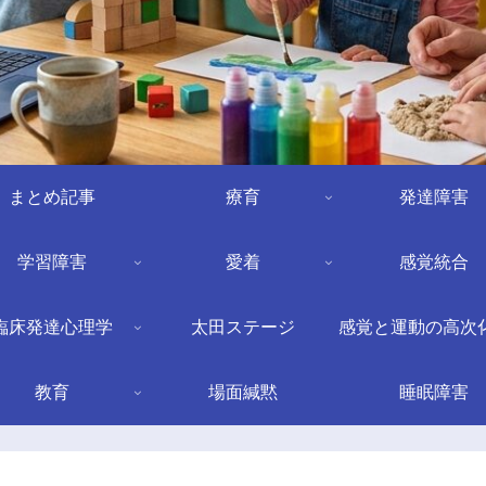
まとめ記事
療育
発達障害
学習障害
愛着
感覚統合
臨床発達心理学
太田ステージ
感覚と運動の高次
教育
場面緘黙
睡眠障害