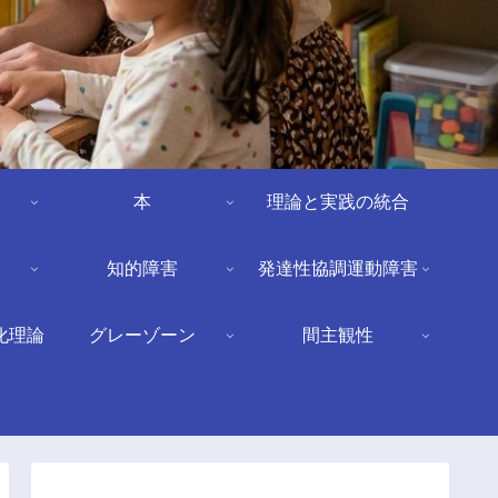
本
理論と実践の統合
知的障害
発達性協調運動障害
化理論
グレーゾーン
間主観性