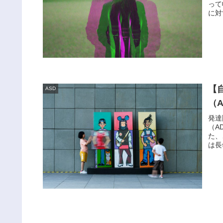
って
に対
【
ASD
（
発達
（A
た、
は長