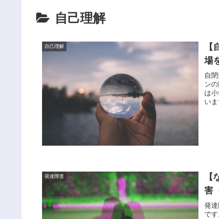
自己理解
【
自己理解
場
自閉
ンの
は小
いま
【
発達障害
害
発達
です