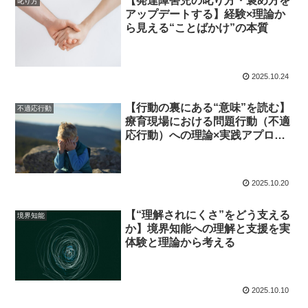
【発達障害児の叱り方・褒め方を
叱り方
アップデートする】経験×理論か
ら見える“ことばかけ”の本質
2025.10.24
【行動の裏にある“意味”を読む】
不適応行動
療育現場における問題行動（不適
応行動）への理論×実践アプロー
チ
2025.10.20
【“理解されにくさ”をどう支える
境界知能
か】境界知能への理解と支援を実
体験と理論から考える
2025.10.10