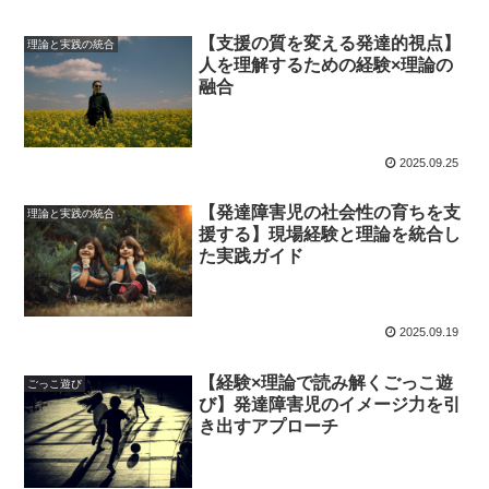
【支援の質を変える発達的視点】
理論と実践の統合
人を理解するための経験×理論の
融合
2025.09.25
【発達障害児の社会性の育ちを支
理論と実践の統合
援する】現場経験と理論を統合し
た実践ガイド
2025.09.19
【経験×理論で読み解くごっこ遊
ごっこ遊び
び】発達障害児のイメージ力を引
き出すアプローチ