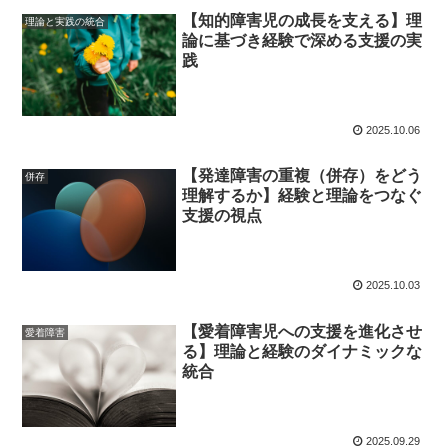
【知的障害児の成長を支える】理
理論と実践の統合
論に基づき経験で深める支援の実
践
2025.10.06
【発達障害の重複（併存）をどう
併存
理解するか】経験と理論をつなぐ
支援の視点
2025.10.03
【愛着障害児への支援を進化させ
愛着障害
る】理論と経験のダイナミックな
統合
2025.09.29