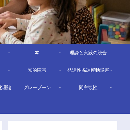
本
理論と実践の統合
知的障害
発達性協調運動障害
化理論
グレーゾーン
間主観性