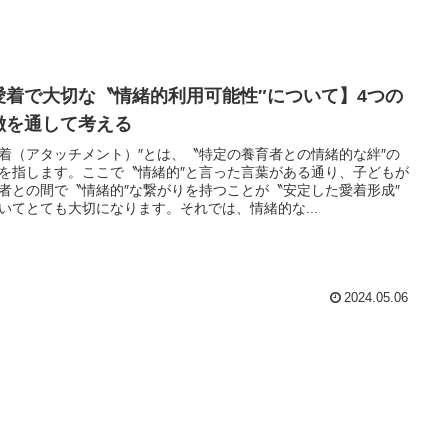
愛着で大切な〝情緒的利用可能性″について】4つの
徴を通して考える
着（アタッチメント）″とは、〝特定の養育者との情緒的な絆″の
を指します。ここで〝情緒的″と言った言葉がある通り、子どもが
者との間で〝情緒的″な繋がりを持つことが〝安定した愛着形成″
いてとても大切になります。それでは、情緒的な...
2024.05.06