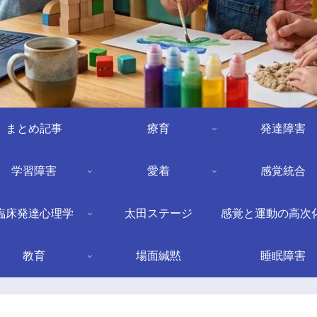
まとめ記事
療育
発達障害
学習障害
愛着
感覚統合
臨床発達心理学
太田ステージ
感覚と運動の高次
教育
場面緘黙
睡眠障害