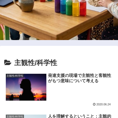
主観性/科学性
発達支援の現場で主観性と客観性
主観性/科学性
がもつ意味について考える
2020.06.24
人を理解するということ：主観的
主観性/科学性