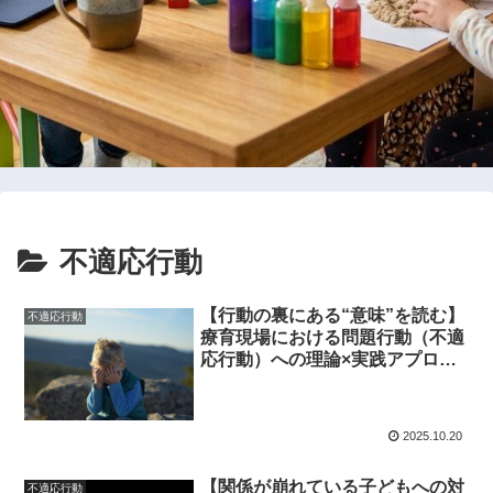
不適応行動
【行動の裏にある“意味”を読む】
不適応行動
療育現場における問題行動（不適
応行動）への理論×実践アプロー
チ
2025.10.20
【関係が崩れている子どもへの対
不適応行動