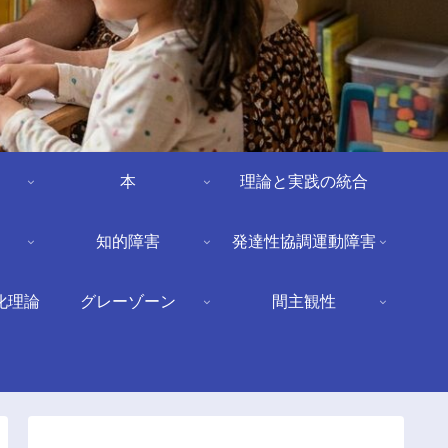
本
理論と実践の統合
知的障害
発達性協調運動障害
化理論
グレーゾーン
間主観性