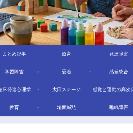
まとめ記事
療育
発達障害
学習障害
愛着
感覚統合
臨床発達心理学
太田ステージ
感覚と運動の高次
教育
場面緘黙
睡眠障害