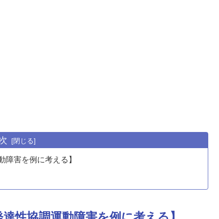
次
動障害を例に考える】
発達性協調運動障害を例に考える】