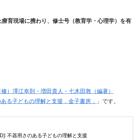
上療育現場に携わり、修士号（教育学・心理学）を有
監修）澤江幸則・増田貴人・七木田敦（編著）
用さのある子どもの理解と支援．金子書房．
」です。
D]: 不器用さのある子どもの理解と支援