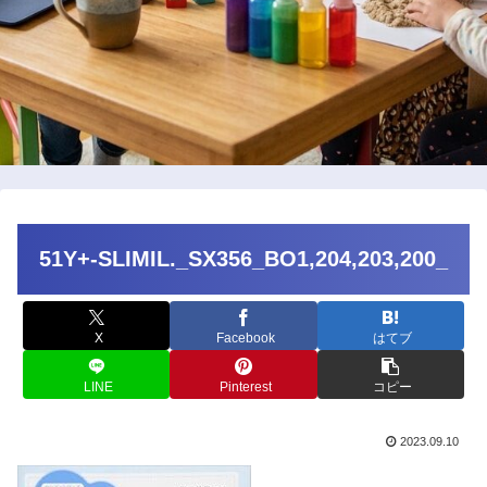
51Y+-SLIMIL._SX356_BO1,204,203,200_
X
Facebook
はてブ
LINE
Pinterest
コピー
2023.09.10