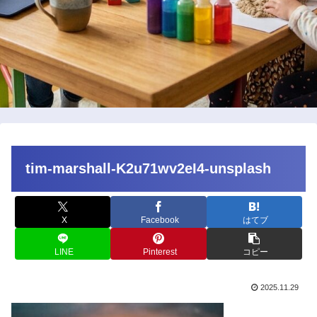
tim-marshall-K2u71wv2eI4-unsplash
X
Facebook
はてブ
LINE
Pinterest
コピー
2025.11.29