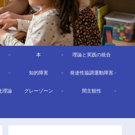
本
理論と実践の統合
知的障害
発達性協調運動障害
化理論
グレーゾーン
間主観性