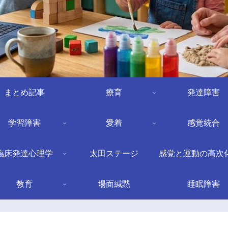
まとめ記事
療育
発達障害
学習障害
愛着
感覚統合
臨床発達心理学
太田ステージ
感覚と運動の高次
教育
場面緘黙
睡眠障害