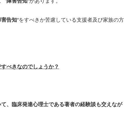
に〝
障害告知
″があります。
障害告知
″をすべきか苦慮している支援者及び家族の方
ですべきなのでしょうか？
いて、臨床発達心理士である著者の経験談も交えなが