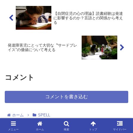
【自閉症児の心の理論】読書経験は発達
に影響するのか？言語との関係から考え
る
発達障害児にとって大切な〝サードプレ
イス″の価値について考える
コメント
コメントを書き込む
ホーム
SPELL
メニュー
ホーム
検索
トップ
サイドバー