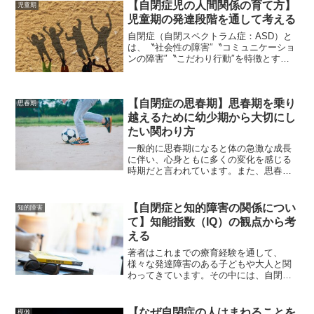
【自閉症児の人間関係の育て方】
児童期
児童期の発達段階を通して考える
自閉症（自閉スペクトラム症：ASD）と
は、〝社会性の障害″〝コミュニケーショ
ンの障害″〝こだわり行動″を特徴とする
発達障害です。著者は長年、療育現場で
未就学児から小学生を対象に療育をして
きています。その中で、自閉症児への支
【自閉症の思春期】思春期を乗り
援において、〝人間...
思春期
越えるために幼少期から大切にし
たい関わり方
一般的に思春期になると体の急激な成長
に伴い、心身ともに多くの変化を感じる
時期だと言われています。また、思春期
になるとより周りを気にするなど、自他
の違いをより意識するようになります。
それでは、心身共に変化の激しい思春期
【自閉症と知的障害の関係につい
知的障害
を乗り越えるために、思春...
て】知能指数（IQ）の観点から考
える
著者はこれまでの療育経験を通して、
様々な発達障害のある子どもや大人と関
わってきています。その中には、自閉症
や知的障害の人も多くいます。両者は、
精神医学界（DSM-5）において、同じ
〝神経発達障害”の中に包含されていま
【なぜ自閉症の人はまねることを
模倣