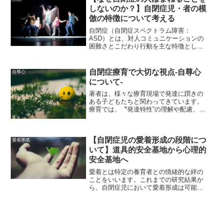
す。詳しくはこちらで紹介...
しないのか？】自閉症児・者の模
倣の特徴について考える
自閉症（自閉症スペクトラム障害：
ASD）とは、対人コミュニケーションの
困難さとこだわり行動を主な特徴とした
発達障害です。自閉症児・者には他者の
行動を〝まねる″ことが少ないと以前から
言われています。つまり、〝模倣″が定型
自閉症療育で大切な視点-自尊心
自尊心
発達児・者よりも少ない...
について-
著者は、様々な療育現場で発達に躓きの
ある子どもたちと関わってきています。
療育では、〝発達特性”の理解や配慮、将
来を見据えた理解と支援といった〝発達
的視点”、さらに、ソーシャルスキルトレ
ーニングやペアレントトレーニング、認
【自閉症児の愛着形成の段階につ
知行動療法、感覚統合...
愛着形成
いて】道具的安全基地から心理的
安全基地へ
愛着とは特定の養育者との情緒的な絆の
ことをいいます。これまでの研究結果か
ら、自閉症児において愛着形成は可能で
あり、認知能力の高さが安定した愛着形
成に影響することがわかっています。詳
細は以下の記事で紹介しています。関連
記事：「自閉症児との愛着...