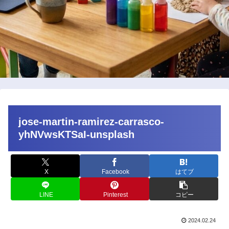
jose-martin-ramirez-carrasco-
yhNVwsKTSaI-unsplash
X
Facebook
はてブ
LINE
Pinterest
コピー
2024.02.24