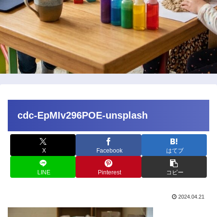
cdc-EpMIv296POE-unsplash
X
Facebook
はてブ
LINE
Pinterest
コピー
2024.04.21