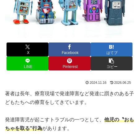
X
Facebook
はてブ
LINE
Pinterest
コピー
2024.11.16
2026.06.25
著者は長年、療育現場で発達障害など発達に躓きのある子
どもたちへの療育をしてきています。
発達障害児が起こすトラブルの一つとして、
他児の〝おも
ちゃを取る″行為
があります。