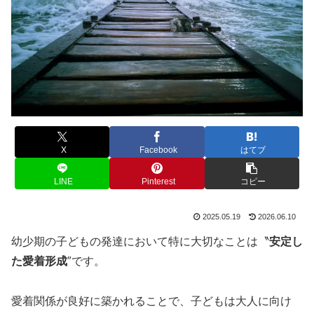
X
Facebook
はてブ
LINE
Pinterest
コピー
2025.05.19
2026.06.10
幼少期の子どもの発達において特に大切なことは〝
安定し
た愛着形成
″です。
愛着関係が良好に築かれることで、子どもは大人に向け