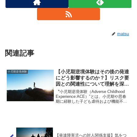
matsu
関連記事
【小児期逆境体験はその後の発達
小児期逆境体験
にどう影響するのか？】リスク要
因との関連性について理解を深め
る
〝小児期逆境体験（Adverse Childhood
Experience:ACE）″とは、小児期や思春
期に経験した子ども虐待および機能不
全、家族内における逆境的境遇のことを
指します。小児期逆境体験についてはこ
ちらで紹介しています：関連記事...
【発達障害児への対人関係支援】気をつ